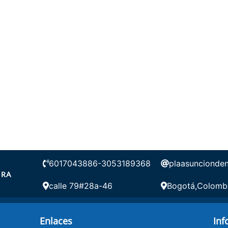
6017043886-3053189368
plaasuncionde
ORA
calle 79#28a-46
Bogotá,Colomb
Enlaces
Inf