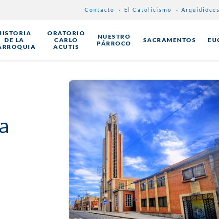
Contacto
El Catolicismo
Arquidióce
HISTORIA
ORATORIO
NUESTRO
DE LA
CARLO
SACRAMENTOS
EU
PÁRROCO
ARROQUIA
ACUTIS
a