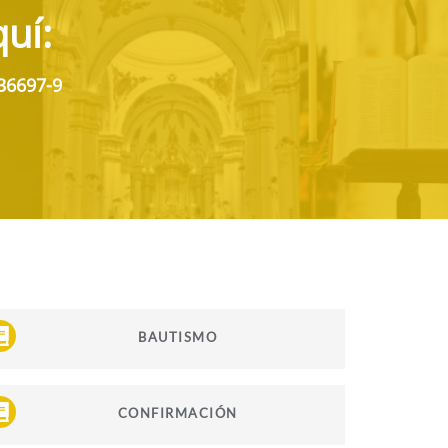
uí:
36697-9
BAUTISMO
CONFIRMACIÓN