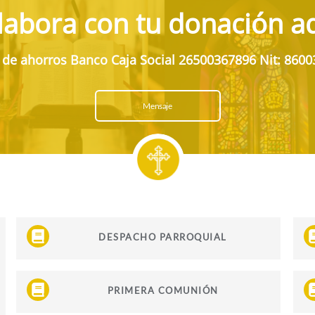
labora con tu donación aq
 de ahorros Banco Caja Social 26500367896 Nit: 8600
Mensaje
DESPACHO PARROQUIAL
PRIMERA COMUNIÓN