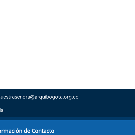
nuestrasenora@arquibogota.org.co
ia
ormación de Contacto