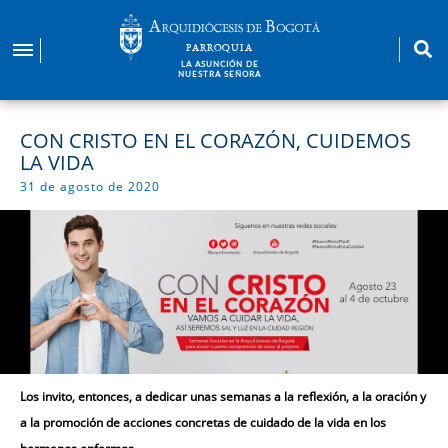
Pasar
al
PARROQUIA
contenido
LA ASUNCIÓN DE
NUESTRA SEÑORA
principal
CON CRISTO EN EL CORAZÓN, CUIDEMOS
LA VIDA
31 de agosto de 2020
Los invito, entonces, a dedicar unas semanas a la reflexión, a la oración y
a la promoción de acciones concretas de cuidado de la vida en los