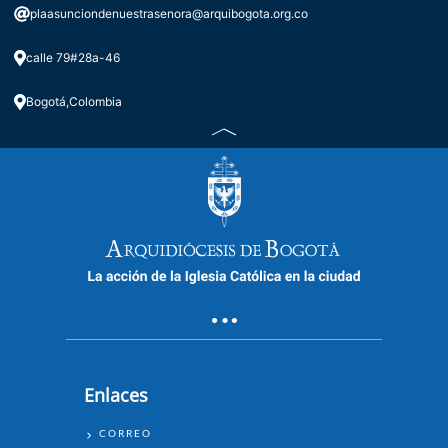
plaasunciondenuestrasenora@arquibogota.org.co
calle 79#28a-46
Bogotá,Colombia
Enlaces
ENLACES
CORREO