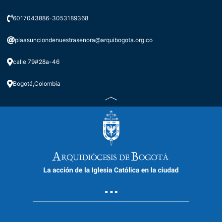
6017043886-3053189368
plaasunciondenuestrasenora@arquibogota.org.co
calle 79#28a-46
Bogotá,Colombia