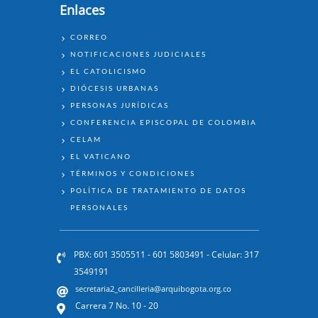
Enlaces
ENLACES
CORREO
NOTIFICACIONES JUDICIALES
EL CATOLICISMO
DIÓCESIS URBANAS
PERSONAS JURÍDICAS
CONFERENCIA EPISCOPAL DE COLOMBIA
CELAM
EL VATICANO
TÉRMINOS Y CONDICIONES
POLÍTICA DE TRATAMIENTO DE DATOS
PERSONALES
PBX: 601 3505511 - 601 5803491 - Celular: 317
3549191
secretaria2_cancilleria@arquibogota.org.co
Carrera 7 No. 10 - 20