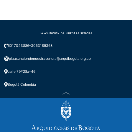
LA ASUNCIÓN DE NUESTRA SEÑORA
6017043886-3053189368
plaasunciondenuestrasenora@arquibogota.org.co
calle 79#28a-46
Bogotá,Colombia