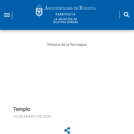
Pasar
al
PARROQUIA
contenido
LA ASUNCIÓN DE
NUESTRA SEÑORA
principal
Historia de la Parroquia
Templo
11 DE ENERO DE 2020